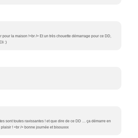
ur pour la maison !<br /> Et un très chouette démarrage pour ce DD,
li :)
es sont toutes ravissantes ! et que dire de ce DD .... ça démarre en
 plaisir ! <br /> bonne journée et bisouxxx