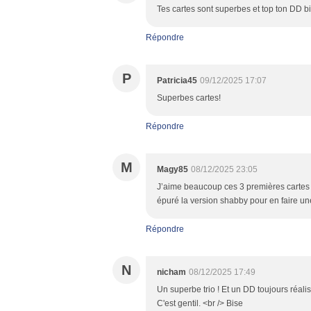
Tes cartes sont superbes et top ton DD b
Répondre
P
Patricia45
09/12/2025 17:07
Superbes cartes!
Répondre
M
Magy85
08/12/2025 23:05
J’aime beaucoup ces 3 premières cartes d
épuré la version shabby pour en faire un
Répondre
N
nicham
08/12/2025 17:49
Un superbe trio ! Et un DD toujours réalis
C'est gentil. <br /> Bise