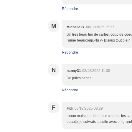
Répondre
M
Michelle B.
08/12/2025 15:37
Un très beau trio de cartes, coup de coe
j'aime beaucoup.<br /> Bisous tout plein E
Répondre
N
nanny31
08/12/2025 11:35
De jolies cartes.
Répondre
F
Fidji
08/12/2025 08:29
rhooo mais quel bonheur ce post, tes cart
beauté, je suivrais la suite avec un grand