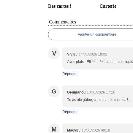
Des cartes !
Carterie
Commentaires
Ajouter un commentaire
V
Vivi85
14/01/2026 18:02
Avec plaisir Éli ! <br /> La tienne est topi
Répondre
G
Genmanou
13/01/2026 17:26
Tu as été gâtée, comme tu le mérites !...
Répondre
M
Magy85
10/01/2026 09:18