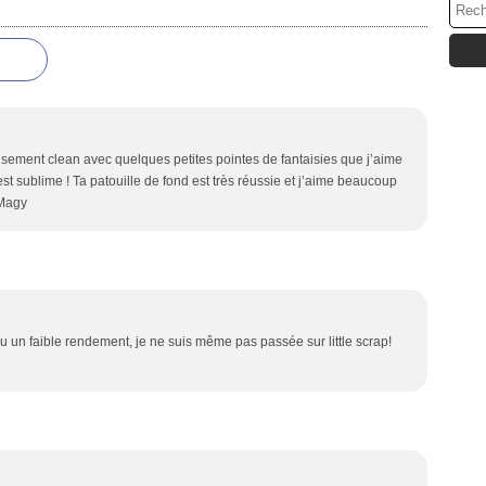
eusement clean avec quelques petites pointes de fantaisies que j’aime
est sublime ! Ta patouille de fond est très réussie et j’aime beaucoup
 Magy
eu un faible rendement, je ne suis même pas passée sur little scrap!