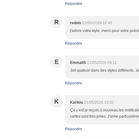
Répondre
R
redois
22/05/2026 12:45
j'adore votre style ,merci pour votre po
Répondre
E
Emma85
22/05/2026 09:11
Joli quatuor dans des styles différents..
Répondre
K
Karilou
21/05/2026 19:32
Ça y est je reçois à nouveau les notifica
cartes sont très jolies. J'aime particulièr
Répondre