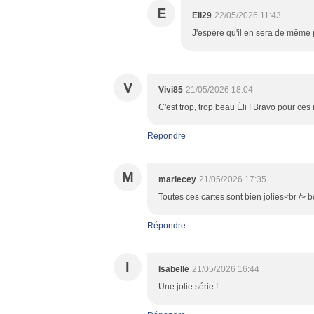
E
Eli29
22/05/2026 11:43
J'espère qu'il en sera de même po
V
Vivi85
21/05/2026 18:04
C'est trop, trop beau Éli ! Bravo pour ces
Répondre
M
mariecey
21/05/2026 17:35
Toutes ces cartes sont bien jolies<br />
Répondre
I
Isabelle
21/05/2026 16:44
Une jolie série !