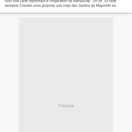
voici une carte répondant à l'inspiration de Maryscrap : Un lift : Et cette
semaine Claudie nous propose une inspi des Jardins de Majorelle en
retenant les couleurs principales...
Publicité