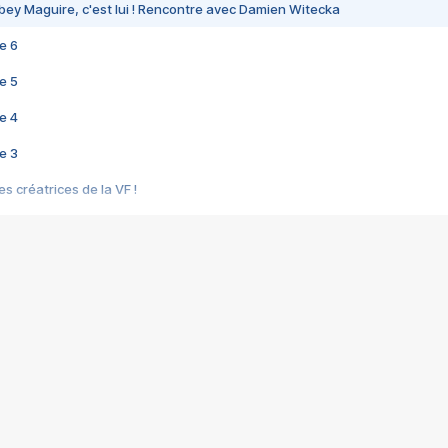
bey Maguire, c'est lui ! Rencontre avec Damien Witecka
e 6
e 5
e 4
e 3
s créatrices de la VF !
e 2
e 1
e Mektoub My Love arrive enfin ! Rencontre avec Shaïn Boumedine et Sal
i : après Toni en famille
elle réalise le bouleversant Dites lui que je l'aime
ais ! Rencontre autour de Vie privée de Rebecca Zlotowski
 de Marguerite, Grave... Rencontre avec Ella Rumpf